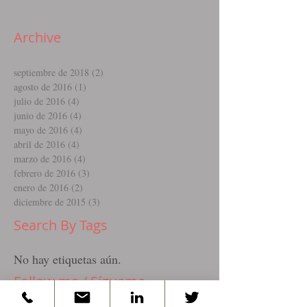
Archive
septiembre de 2018
(2)
2 entradas
agosto de 2016
(1)
1 entrada
julio de 2016
(4)
4 entradas
junio de 2016
(4)
4 entradas
mayo de 2016
(4)
4 entradas
abril de 2016
(4)
4 entradas
marzo de 2016
(4)
4 entradas
febrero de 2016
(3)
3 entradas
enero de 2016
(2)
2 entradas
diciembre de 2015
(3)
3 entradas
Search By Tags
No hay etiquetas aún.
Follow me / Sígueme