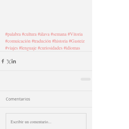
#palabra
#cultura
#álava
#semana
#Vitoria
#comuicación
#tradución
#historia
#Gasteiz
#viajes
#lenguaje
#curiosidades
#idiomas
Comentarios
Escribir un comentario...