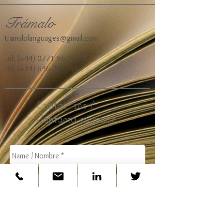
Trámalo
tramalolanguages@gmail.com
Tel: (+44)
0771 9635538
Tel: (+34)
646 002556
Contact me /
Contacta conmigo